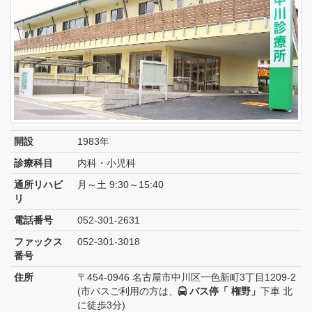
開設
1983年
診療科目
内科・小児科
通所リハビ
月～土 9:30～15:40
リ
電話番号
052-301-2631
ファックス
052-301-3018
番号
住所
〒454-0946 名古屋市中川区一色新町3丁目1209-2
(市バスご利用の方は、
バス停「 権野」
下車 北
に徒歩3分)