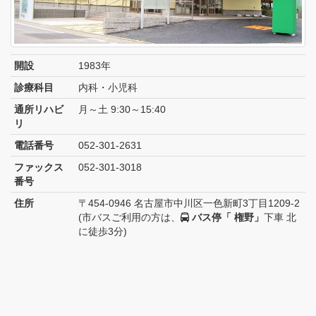
開設
1983年
診療科目
内科・小児科
通所リハビ
月～土 9:30～15:40
リ
電話番号
052-301-2631
ファックス
052-301-3018
番号
住所
〒454-0946 名古屋市中川区一色新町3丁目1209-2
(市バスご利用の方は、
バス停「 権野」
下車 北
に徒歩3分)