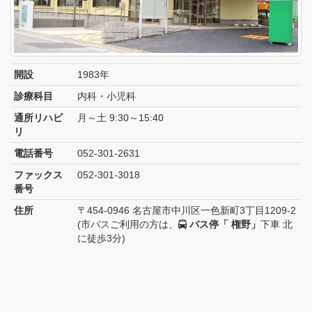
開設
1983年
診療科目
内科・小児科
通所リハビ
月～土 9:30～15:40
リ
電話番号
052-301-2631
ファックス
052-301-3018
番号
住所
〒454-0946 名古屋市中川区一色新町3丁目1209-2
(市バスご利用の方は、
バス停「 権野」
下車 北
に徒歩3分)